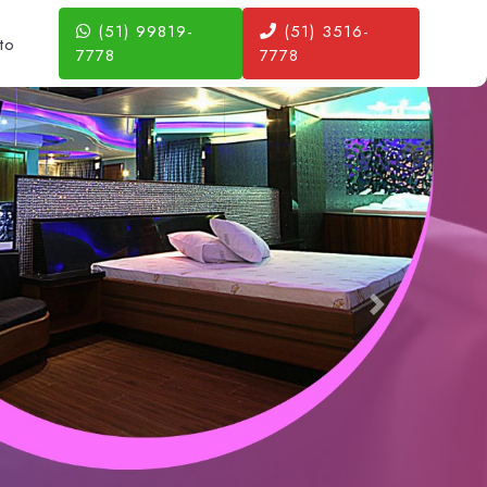
(51) 99819-
(51) 3516-
to
7778
7778
Next