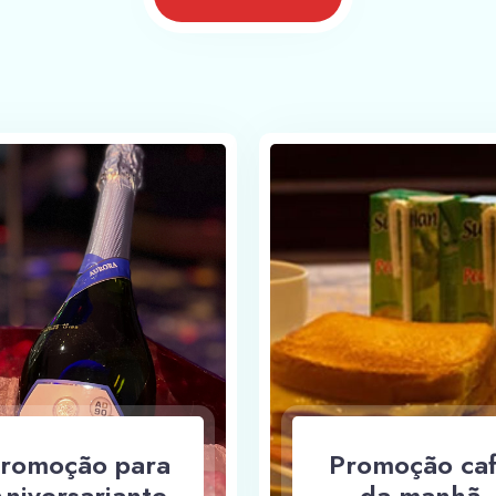
100
romoção para
Promoção ca
niversariante
da manhã