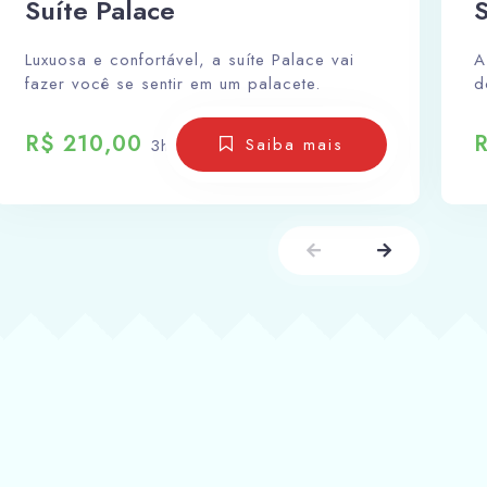
Suíte Palace
S
Luxuosa e confortável, a suíte Palace vai
A
fazer você se sentir em um palacete.
d
R$ 210,00
Saiba mais
3h