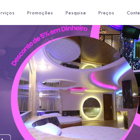
rviços
Promoções
Pesquisa
Preços
Conta