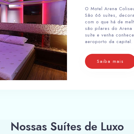
O Motel Arena Colise
São 66 suítes, decor
com o que há de melh
são pilares do Arena
suíte e venha conhec
aeroporto da capital.
Saiba mais
Nossas Suítes de Luxo