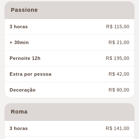
Cafés
Desconto de aniversário de Casamento
Passione
Diversos
Quartos Decorados
Géis
R$ 115,00
Acessórios
R$ 21,00
Avaria
R$ 195,00
R$ 42,00
R$ 80,00
Roma
R$ 141,00